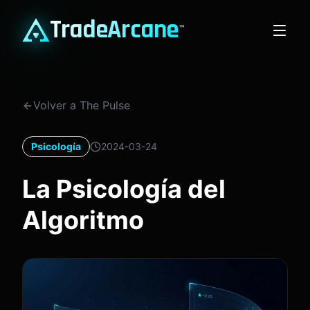
TradeArcane
™
Volver a The Pulse
Psicología
2024-03-24
La Psicología del
Algoritmo