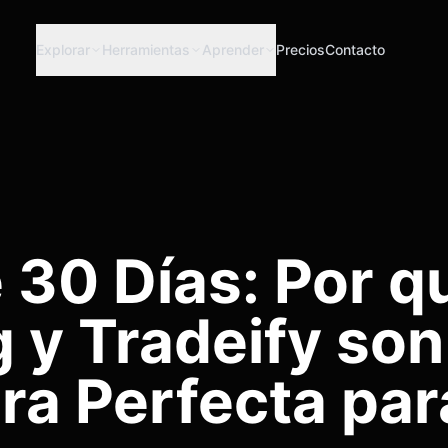
Explorar
Herramientas
Aprender
Precios
Contacto
 30 Días: Por q
 y Tradeify son
ura Perfecta par