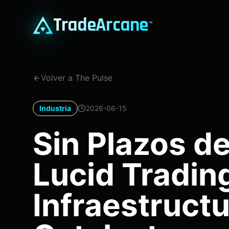
TradeArcane
™
Volver a The Pulse
Industria
2026-06-15
Sin Plazos de
Lucid Trading
Infraestruct