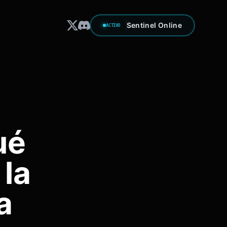
Sentinel Online
ACTIVO
ué
 la
a